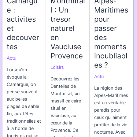
Camargu
Montmirai
Alpes-
e :
l : Un
Maritimes
activites
tresor
pour
et
naturel
passer
decouver
en
des
tes
Vaucluse
moments
Provence
inoubliabl
Actu
es ?
Loisirs
Lorsqu’on
Actu
évoque la
Découvrez les
Camargue, on
Dentelles de
La région des
pense souvent
Montmirail, un
Alpes-Maritimes
aux belles
massif calcaire
est un véritable
plages de sable
situé en
paradis pour
fin, aux fêtes
Vaucluse, au
ceux qui aiment
traditionnelles et
cœur de la
profiter de la vie
à la horde de
Provence. Ce
nocturne. Avec
touristes qui se