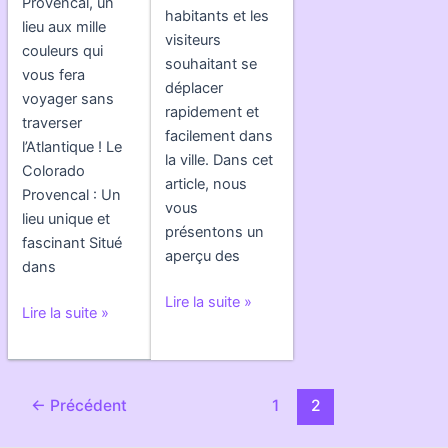
Provencal, un
habitants et les
lieu aux mille
visiteurs
couleurs qui
souhaitant se
vous fera
déplacer
voyager sans
rapidement et
traverser
facilement dans
l’Atlantique ! Le
la ville. Dans cet
Colorado
article, nous
Provencal : Un
vous
lieu unique et
présentons un
fascinant Situé
aperçu des
dans
Transports
Lire la suite »
Une
Lire la suite »
en
balade
commun
flambloyante
a
au
Nice
Pagination
←
Précédent
1
2
cœur
:
d’article
du
le