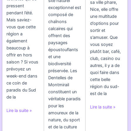
site naturel
sa ville phare,
pressent
exceptionnel est
Nice, elle offre
pendant l’été.
composé de
une multitude
Mais saviez-
chaînons
d’options pour
vous que cette
calcaires qui
sortir et
région a
offrent des
s’amuser. Que
également
paysages
vous soyez
beaucoup à
époustouflants
plutôt bar, café,
offrir en hors
et une
club, casino ou
saison ? Si vous
biodiversité
autres, il y a de
prévoyez un
préservée. Les
quoi faire dans
week-end dans
Dentelles de
cette belle
ce coin de
Montmirail
région du sud-
paradis du Sud
constituent un
est de la
de la
véritable paradis
pour les
Ou
Lire la suite »
Un
Lire la suite »
amoureux de la
sortir
week-
nature, du sport
a
end
et de la culture
Nice