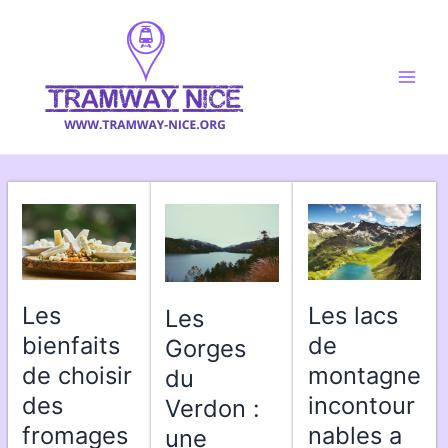
Aller
au
contenu
Main
Men
Les
Les lacs
Les
bienfaits
de
Gorges
de choisir
montagne
du
des
incontour
Verdon :
fromages
nables a
une