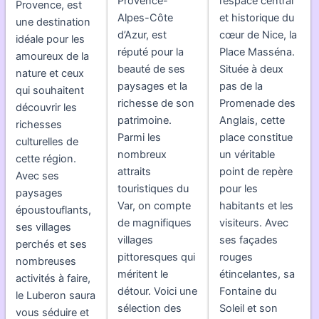
Provence-
l’espace central
Provence, est
Alpes-Côte
et historique du
une destination
d’Azur, est
cœur de Nice, la
idéale pour les
réputé pour la
Place Masséna.
amoureux de la
beauté de ses
Située à deux
nature et ceux
paysages et la
pas de la
qui souhaitent
richesse de son
Promenade des
découvrir les
patrimoine.
Anglais, cette
richesses
Parmi les
place constitue
culturelles de
nombreux
un véritable
cette région.
attraits
point de repère
Avec ses
touristiques du
pour les
paysages
Var, on compte
habitants et les
époustouflants,
de magnifiques
visiteurs. Avec
ses villages
villages
ses façades
perchés et ses
pittoresques qui
rouges
nombreuses
méritent le
étincelantes, sa
activités à faire,
détour. Voici une
Fontaine du
le Luberon saura
sélection des
Soleil et son
vous séduire et