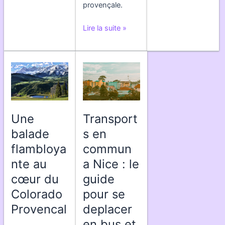
hors
provençale.
et
saison
dans
en
Les
Lire la suite »
les
Camargue
Dentelles
Alpes-
:
de
Maritimes
activites
Montmirail
pour
et
:
passer
decouvertes
Un
des
tresor
moments
naturel
inoubliables
Une
Transport
en
?
balade
s en
Vaucluse
flambloya
commun
Provence
nte au
a Nice : le
cœur du
guide
Colorado
pour se
Provencal
deplacer
en bus et