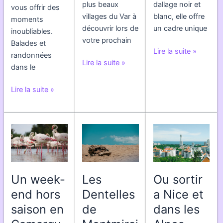
plus beaux
dallage noir et
vous offrir des
villages du Var à
blanc, elle offre
moments
découvrir lors de
un cadre unique
inoubliables.
votre prochain
Balades et
La
Lire la suite »
randonnées
Les
Place
Lire la suite »
dans le
plus
Massena,
beaux
un
A
Lire la suite »
villages
lieu
la
du
emblematique
decouverte
Var
de
des
a
la
tresors
explorer
ville
du
de
Luberon
Nice
Un week-
Les
Ou sortir
end hors
Dentelles
a Nice et
saison en
de
dans les