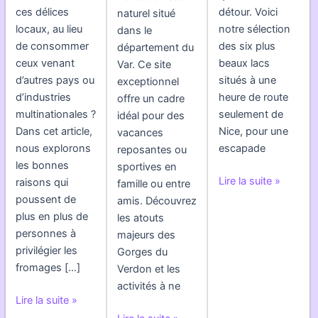
ces délices
détour. Voici
naturel situé
locaux, au lieu
notre sélection
dans le
de consommer
des six plus
département du
ceux venant
beaux lacs
Var. Ce site
d’autres pays ou
situés à une
exceptionnel
d’industries
heure de route
offre un cadre
multinationales ?
seulement de
idéal pour des
Dans cet article,
Nice, pour une
vacances
nous explorons
escapade
reposantes ou
les bonnes
sportives en
Les
Lire la suite »
raisons qui
famille ou entre
lacs
poussent de
amis. Découvrez
de
plus en plus de
les atouts
montagne
personnes à
majeurs des
incontournables
privilégier les
Gorges du
a
fromages […]
Verdon et les
seulement
activités à ne
Les
1h
Lire la suite »
bienfaits
de