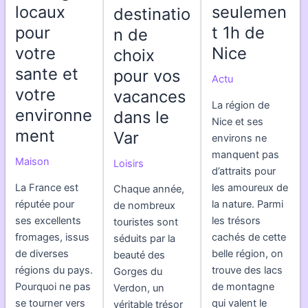
locaux
seulemen
destinatio
pour
t 1h de
n de
votre
Nice
choix
sante et
pour vos
Actu
votre
vacances
La région de
environne
dans le
Nice et ses
ment
Var
environs ne
manquent pas
Maison
Loisirs
d’attraits pour
La France est
les amoureux de
Chaque année,
réputée pour
la nature. Parmi
de nombreux
ses excellents
les trésors
touristes sont
fromages, issus
cachés de cette
séduits par la
de diverses
belle région, on
beauté des
régions du pays.
trouve des lacs
Gorges du
Pourquoi ne pas
de montagne
Verdon, un
se tourner vers
qui valent le
véritable trésor