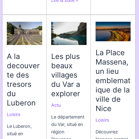
Les
Lire la suite »
de
Nice
Gorges
choisir
du
des
Verdon
fromages
:
locaux
une
pour
destination
La Place
votre
de
A la
Les plus
sante
choix
Massena,
decouver
beaux
et
pour
un lieu
te des
villages
votre
vos
emblemat
environnement
vacances
tresors
du Var a
ique de la
dans
du
explorer
le
ville de
Luberon
Var
Actu
Nice
Loisirs
Le département
Loisirs
du Var, situé en
Le Luberon,
région
Découvrez
situé en